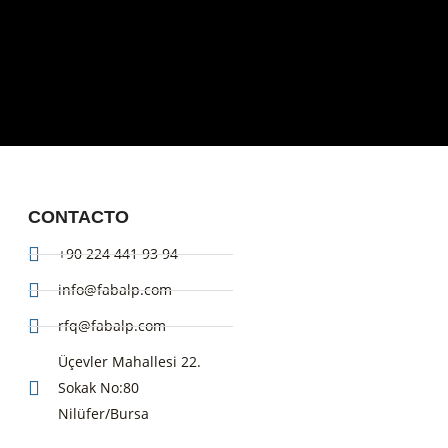
CONTACTO
+90 224 441 93 94
info@fabalp.com
rfq@fabalp.com
Üçevler Mahallesi 22.
Sokak No:80
Nilüfer/Bursa