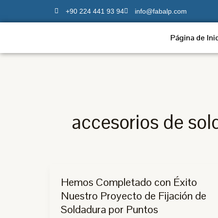
Ir
+90 224 441 93 94
info@fabalp.com
al
contenido
Página de Ini
accesorios de sol
Hemos Completado con Éxito
Nuestro Proyecto de Fijación de
Soldadura por Puntos