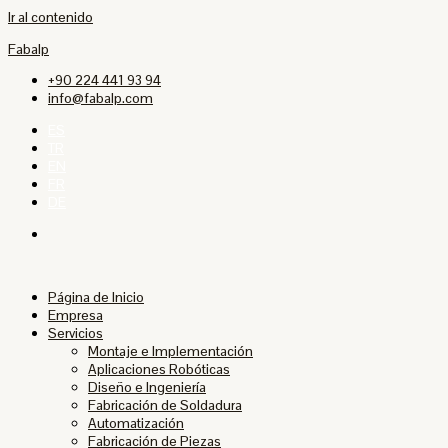
Ir al contenido
Fabalp
+90 224 441 93 94
info@fabalp.com
ES
TR
EN
FR
DE
Página de Inicio
Empresa
Servicios
Montaje e Implementación
Aplicaciones Robóticas
Diseño e Ingeniería
Fabricación de Soldadura
Automatización
Fabricación de Piezas