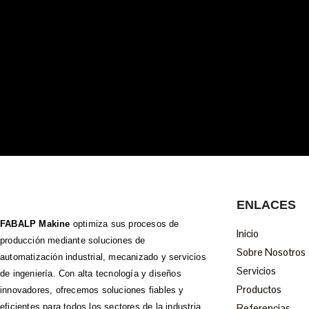
ENLACES
FABALP Makine
optimiza sus procesos de
Inicio
producción mediante soluciones de
Sobre Nosotros
automatización industrial, mecanizado y servicios
Servicios
de ingeniería. Con alta tecnología y diseños
Productos
innovadores, ofrecemos soluciones fiables y
eficientes para todos los sectores de la industria.
Referencias