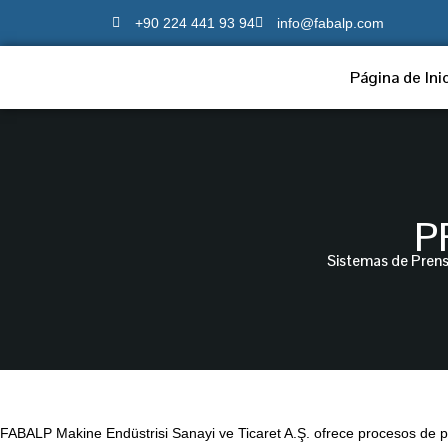
Ir
+90 224 441 93 94
info@fabalp.com
al
contenido
Página de Ini
P
Sistemas de Prens
FABALP Makine Endüstrisi Sanayi ve Ticaret A.Ş. ofrece procesos de pr