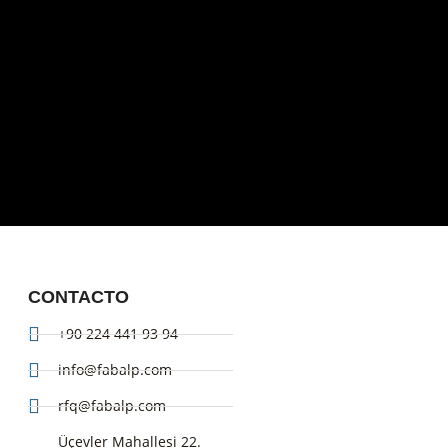
CONTACTO
+90 224 441 93 94
info@fabalp.com
rfq@fabalp.com
Üçevler Mahallesi 22.