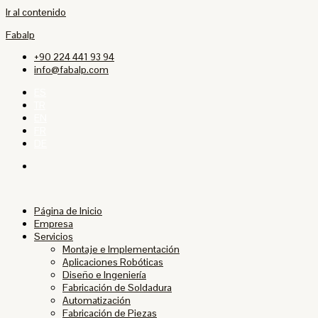
Ir al contenido
Fabalp
+90 224 441 93 94
info@fabalp.com
ES
TR
EN
FR
DE
Página de Inicio
Empresa
Servicios
Montaje e Implementación
Aplicaciones Robóticas
Diseño e Ingeniería
Fabricación de Soldadura
Automatización
Fabricación de Piezas