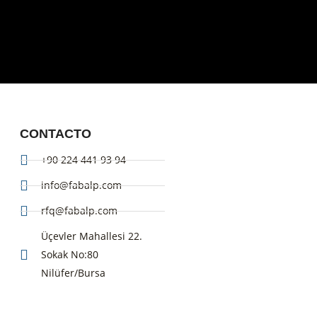
CONTACTO
+90 224 441 93 94
info@fabalp.com
rfq@fabalp.com
Üçevler Mahallesi 22.
Sokak No:80
Nilüfer/Bursa