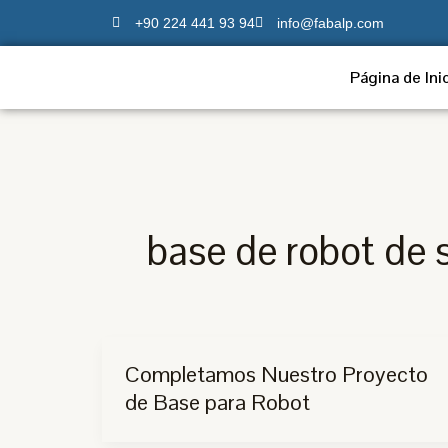
Ir
+90 224 441 93 94
info@fabalp.com
al
contenido
Página de Ini
base de robot de 
Completamos Nuestro Proyecto
de Base para Robot