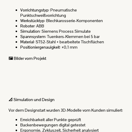
Vorrichtungstyp:
Pneumatische
Punktschweißvorrichtung
Werkstücktyp:
Blechkarosserie-Komponenten
Roboter:
ABB
Simulation:
Siemens Process Simulate
Spannsystem:
Tuenkers-Klemmen bei 5 bar
Material:
ST52-Stahl + bearbeitete Tischflächen
Positioniergenauigkeit:
±0,1 mm
🖼️ Bilder vom Projekt
📐 Simulation und Design
Vor dem Designstart wurden 3D-Modelle vom Kunden simuliert:
Erreichbarkeit aller Punkte geprüft
Backenbewegungen digital getestet
Ergonomie, Zykluszeit, Sicherheit analysiert