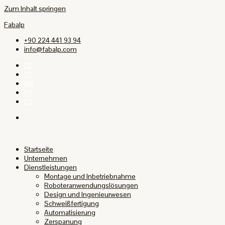
Zum Inhalt springen
Fabalp
+90 224 441 93 94
info@fabalp.com
DE
TR
EN
FR
ES
Startseite
Unternehmen
Dienstleistungen
Montage und Inbetriebnahme
Roboteranwendungslösungen
Design und Ingenieurwesen
Schweißfertigung
Automatisierung
Zerspanung