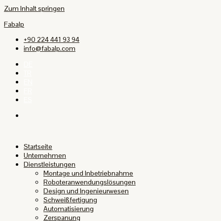
Zum Inhalt springen
Fabalp
+90 224 441 93 94
info@fabalp.com
DE
TR
EN
FR
ES
Startseite
Unternehmen
Dienstleistungen
Montage und Inbetriebnahme
Roboteranwendungslösungen
Design und Ingenieurwesen
Schweißfertigung
Automatisierung
Zerspanung