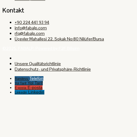
Kontakt
+90 224 441 93 94
info@fabalp.com
rfq@fabalp.com
Üçevler Mahallesi 22. Sokak No:80 Nilüfer/Bursa
©2025. FABALP. Powered by F2F Bilisim
Unsere Qualitätsrichtlinie
Datenschutz- und Privatsphäre-Richtlinie
Telefon
Randevu
Yol Tarif
Yol Tarif
E-posta
E-posta
Linkedin
Linkedin