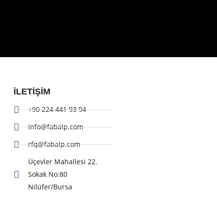
ILETIŞIM
+90 224 441 93 94
info@fabalp.com
rfq@fabalp.com
Üçevler Mahallesi 22.
Sokak No:80
Nilüfer/Bursa