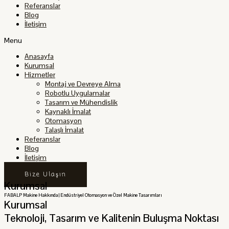
Referanslar
Blog
İletişim
Menu
Anasayfa
Kurumsal
Hizmetler
Montaj ve Devreye Alma
Robotlu Uygulamalar
Tasarım ve Mühendislik
Kaynaklı İmalat
Otomasyon
Talaşlı İmalat
Referanslar
Blog
İletişim
Bize Ulaşın
Kurumsal
FABALP Makine Hakkında | Endüstriyel Otomasyon ve Özel Makine Tasarımları
Kurumsal
Teknoloji, Tasarım ve Kalitenin Buluşma Noktası