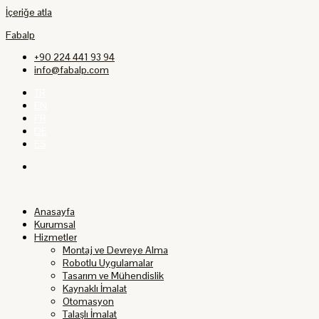
İçeriğe atla
Fabalp
+90 224 441 93 94
info@fabalp.com
TR
EN
FR
DE
ES
Anasayfa
Kurumsal
Hizmetler
Montaj ve Devreye Alma
Robotlu Uygulamalar
Tasarım ve Mühendislik
Kaynaklı İmalat
Otomasyon
Talaşlı İmalat