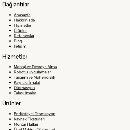
Bağlantılar
Anasayfa
Hakkımızda
Hizmetler
Ürünler
Referanslar
Blog
İletişim
Hizmetler
Montaj ve Devreye Alma
Robotlu Uygulamalar
Tasarım ve Mühendislik
Kaynaklı İmalat
Otomasyon
Talaşlı İmalat
Ürünler
Endüstriyel Otomasyon
Kaynak Fikstürleri
Montaj Hatları
Özel Makine Çözümleri