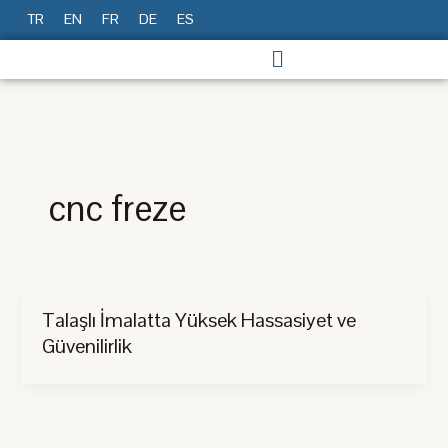
İçeriğe
TR
EN
FR
DE
ES
atla
cnc freze
Talaşlı İmalatta Yüksek Hassasiyet ve
Güvenilirlik