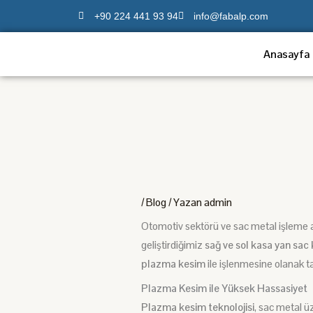
İçeriğe
+90 224 441 93 94
info@fabalp.com
atla
Anasayfa
/
Blog
/ Yazan
admin
Otomotiv
sektörü ve
sac metal işleme 
geliştirdiğimiz
s
ağ ve sol kasa yan sac 
plazma kesim
ile işlenmesine olanak t
Plazma Kesim ile Yüksek Hassasiyet
Plazma kesim teknolojisi
,
sac metal
üz