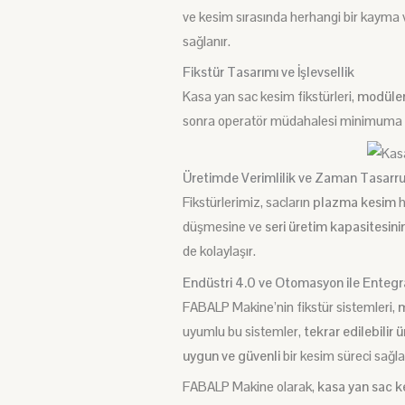
ve kesim sırasında herhangi bir kayma
sağlanır.
Fikstür Tasarımı ve İşlevsellik
Kasa yan sac kesim fikstürleri,
modüler
sonra operatör müdahalesi minimuma i
Üretimde Verimlilik ve Zaman Tasarr
Fikstürlerimiz
, sacların
plazma kesim
h
düşmesine ve
seri üretim kapasitesini
de kolaylaşır.
Endüstri 4.0 ve Otomasyon ile Enteg
FABALP Makine’nin fikstür sistemleri
,
m
uyumlu bu sistemler,
tekrar edilebilir 
uygun ve güvenli
bir kesim süreci sağla
FABALP Makine olarak,
kasa yan sac ke