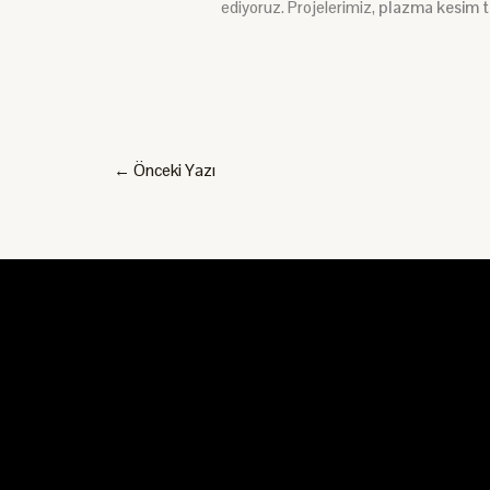
ediyoruz. Projelerimiz,
plazma kesim te
←
Önceki Yazı