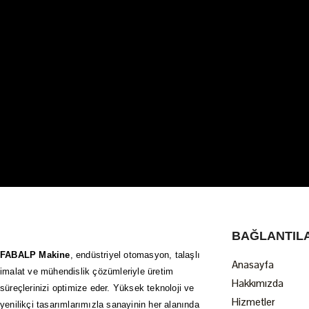
BAĞLANTIL
FABALP Makine
, endüstriyel otomasyon, talaşlı
Anasayfa
imalat ve mühendislik çözümleriyle üretim
Hakkımızda
süreçlerinizi optimize eder. Yüksek teknoloji ve
Hizmetler
yenilikçi tasarımlarımızla sanayinin her alanında