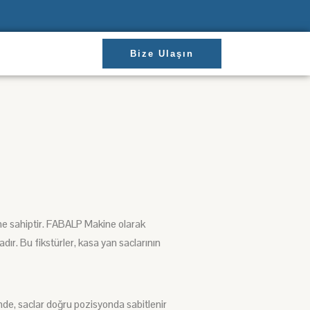
Bize Ulaşın
 sahiptir.
FABALP Makine
olarak
adır. Bu
fikstürler,
kasa yan saclarının
nde,
saclar
doğru pozisyonda sabitlenir