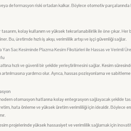
 veya deformasyon riski ortadan kalkar. Böylece
otomotiv parçalarında k
 tasarım
,
kolay kullanım
ve
yüksek tekrarlanabilirlik
ile öne çıkar. Her b
ner. Bu, üretimde
hızlı iş akışı
,
verimlilik artışı
ve
işçi güvenliği
sağlar.
ufu
attına
hızlı ve güvenli bir şekilde yerleştirilmesini sağlar.
Kesim süresinde
n
artırılmasına yardımcı olur. Ayrıca,
hassas pozisyonlama ve sabitleme
rasyon
odern otomasyon hatlarına kolay entegrasyon
sağlayacak şekilde tas
üretim
,
hata önleme
ve
yüksek üretim verimliliği
için idealdir. Böylece
en
nır.
sim projelerinde yüksek hassasiyet ve verimlilik
sağlamak için inovati