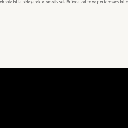
knolojisi
ile birleşerek, otomotiv sektöründe
kalite ve performans
krite