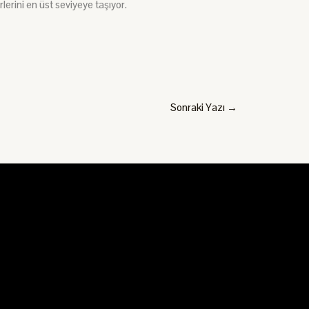
rlerini en üst seviyeye taşıyor.
Sonraki Yazı
→