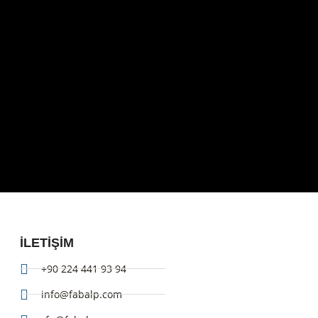
ILETIŞIM
+90 224 441 93 94
info@fabalp.com