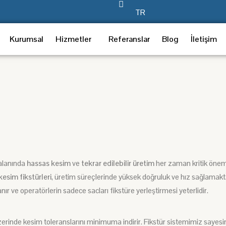
TR
Kurumsal
Hizmetler
Referanslar
Blog
İletişim
alanında
hassas kesim
ve
tekrar edilebilir üretim
her zaman kritik öneme
kesim fikstürleri
, üretim süreçlerinde
yüksek doğruluk ve hız
sağlamakt
anır ve operatörlerin sadece
sacları fikstüre
yerleştirmesi yeterlidir.
erinde
kesim toleranslarını
minimuma indirir.
Fikstür sistemimiz
sayesi