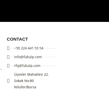
CONTACT
+90 224 441 93 94
info@fabalp.com
rfq@fabalp.com
r-
Üçevler Mahallesi 22.
Sokak No:80
Nilüfer/Bursa