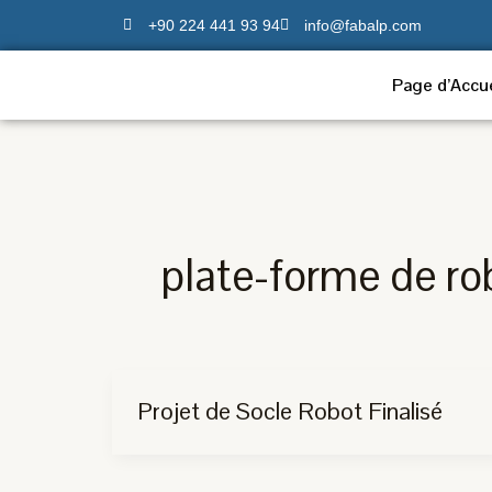
Aller
+90 224 441 93 94
info@fabalp.com
au
contenu
Page d’Accue
plate-forme de ro
Projet de Socle Robot Finalisé