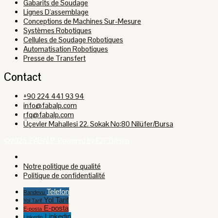
Gabarits de Soudage
Lignes D'assemblage
Conceptions de Machines Sur-Mesure
Systèmes Robotiques
Cellules de Soudage Robotiques
Automatisation Robotiques
Presse de Transfert
Contact
+90 224 441 93 94
info@fabalp.com
rfq@fabalp.com
Üçevler Mahallesi 22. Sokak No:80 Nilüfer/Bursa
©2025. FABALP. Powered by F2F Bilisim
Notre politique de qualité
Politique de confidentialité
Telefon
Randevu
Yol Tarif
Yol Tarif
E-posta
E-posta
Linkedin
Linkedin