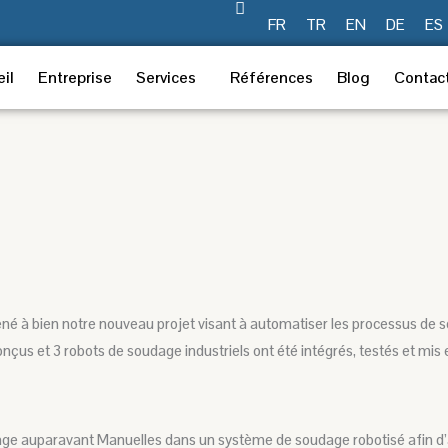
FR
TR
EN
DE
ES
il
Entreprise
Services
Références
Blog
Contac
 à bien notre nouveau projet visant à automatiser les processus de 
çus et 3 robots de soudage industriels ont été intégrés, testés et mis 
age auparavant Manuelles dans un système de soudage robotisé afin d’amé