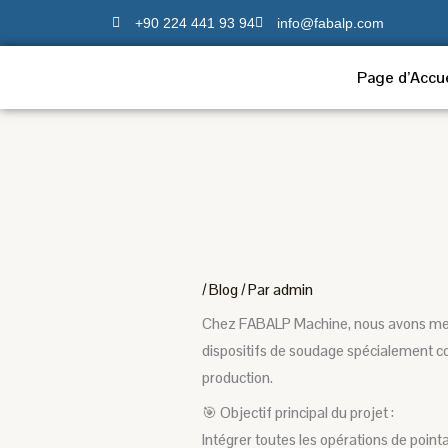
Aller
+90 224 441 93 94
info@fabalp.com
au
contenu
Page d’Accue
/
Blog
/ Par
admin
Chez FABALP Machine, nous avons mené
dispositifs de soudage spécialement con
production.
🎯 Objectif principal du projet :
Intégrer toutes les opérations de point