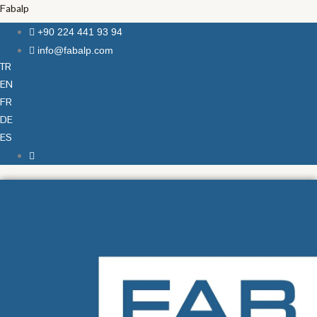
İçeriğe
Fabalp
atla
+90 224 441 93 94
info@fabalp.com
TR
EN
FR
DE
ES